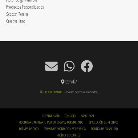
Productos Personalizados
Scottish Terrier
CreativeHand
ESPAÑA
©
CREATIVEHAND.ES
Todos los derechos reservados.
CREATIVEHAND
CONTACTO
AVISO LEGAL
MODIFICAR O ANULAR TU PEDIDO UNA VEZ FORMALIZADO
DEVOLUCIÓN DE PEDIDIOS
FORMAS DE PAGO
TERMINOS Y CONDICIONES DE VENTA
POLITICA DE PRIVACIDAD
POLÍTICA DE COOKIES