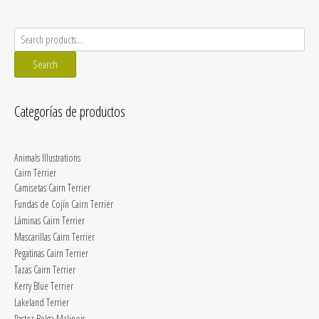
Search
for:
Search
Categorías de productos
Animals Illustrations
Cairn Terrier
Camisetas Cairn Terrier
Fundas de Cojín Cairn Terrier
Láminas Cairn Terrier
Mascarillas Cairn Terrier
Pegatinas Cairn Terrier
Tazas Cairn Terrier
Kerry Blue Terrier
Lakeland Terrier
Pastor Belga Malinois