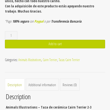
único, hecho con todo nuestro cariño.
Con la adquisición de este producto estás apoyando nuestro
trabajo. Muchas Gracias.
*Pago
100% seguro
con
Paypal
o por
Transferencia Bancaria
.
Taza
de
cerámica
Add to cart
Cairn
Terrier
2-
Categories:
Animals Illustrations
,
Cairn Terrier
,
Tazas Cairn Terrier
3
quantity
Description
Additional information
Reviews (0)
Description
Animals Illustrations – Taza de cerámica Cairn Terrier 2-3