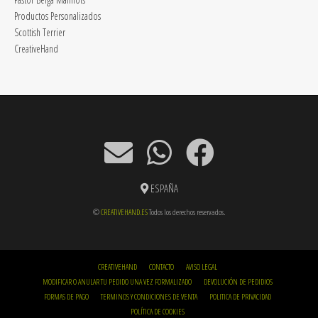
Productos Personalizados
Scottish Terrier
CreativeHand
ESPAÑA
©
CREATIVEHAND.ES
Todos los derechos reservados.
CREATIVEHAND
CONTACTO
AVISO LEGAL
MODIFICAR O ANULAR TU PEDIDO UNA VEZ FORMALIZADO
DEVOLUCIÓN DE PEDIDIOS
FORMAS DE PAGO
TERMINOS Y CONDICIONES DE VENTA
POLITICA DE PRIVACIDAD
POLÍTICA DE COOKIES