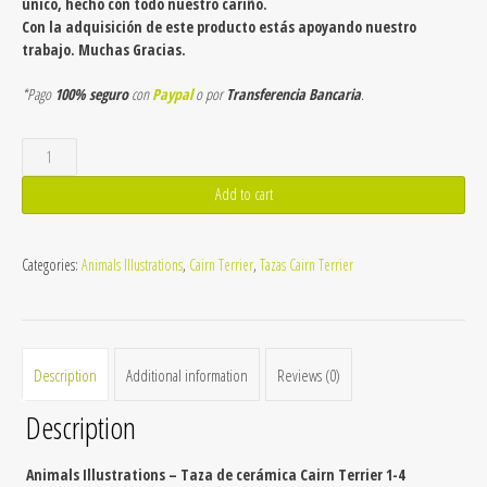
único, hecho con todo nuestro cariño.
Con la adquisición de este producto estás apoyando nuestro
trabajo. Muchas Gracias.
*Pago
100% seguro
con
Paypal
o por
Transferencia Bancaria
.
Taza
de
cerámica
Add to cart
Cairn
Terrier
1-
Categories:
Animals Illustrations
,
Cairn Terrier
,
Tazas Cairn Terrier
4
quantity
Description
Additional information
Reviews (0)
Description
Animals Illustrations – Taza de cerámica Cairn Terrier 1-4