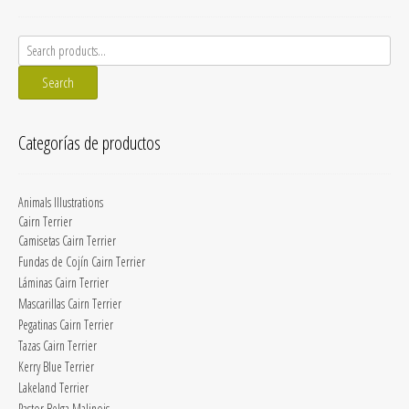
Search
for:
Search
Categorías de productos
Animals Illustrations
Cairn Terrier
Camisetas Cairn Terrier
Fundas de Cojín Cairn Terrier
Láminas Cairn Terrier
Mascarillas Cairn Terrier
Pegatinas Cairn Terrier
Tazas Cairn Terrier
Kerry Blue Terrier
Lakeland Terrier
Pastor Belga Malinois