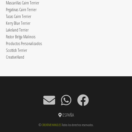
Mascarillas Cairn Terrier
Pegatinas Cairn Terrier
Tazas Cairn Terrier
Kerry Blue Terrier
Lakeland Terrier
Pastor Belga Malinois
Productos Personalizados
Scottish Terrier
CreativeHand
ESPAÑA
©
CREATIVEHAND.ES
Todos los derechos reservados.