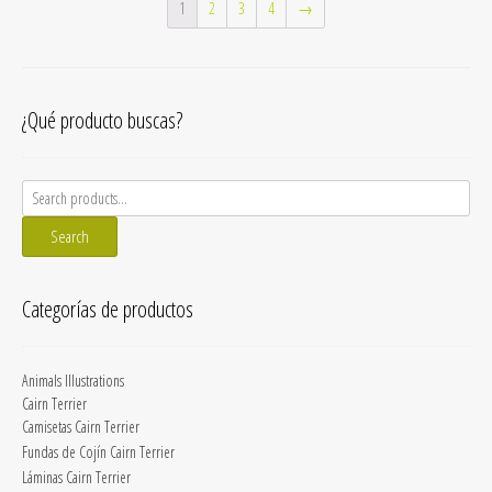
1
2
3
4
→
¿Qué producto buscas?
Search
for:
Search
Categorías de productos
Animals Illustrations
Cairn Terrier
Camisetas Cairn Terrier
Fundas de Cojín Cairn Terrier
Láminas Cairn Terrier