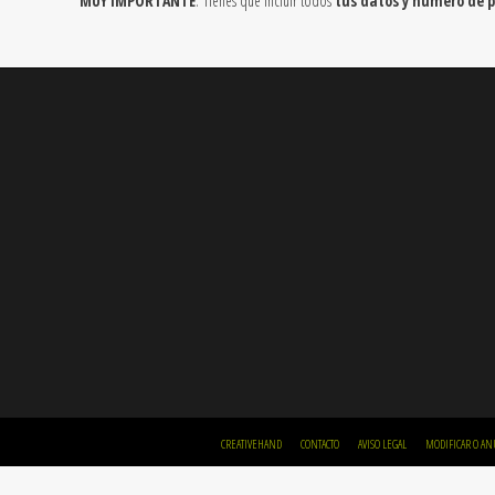
MUY IMPORTANTE
: Tienes que incluir todos
tus datos y número de 
CREATIVEHAND
CONTACTO
AVISO LEGAL
MODIFICAR O AN