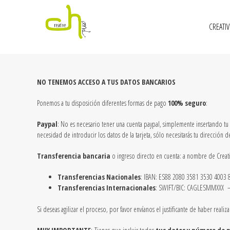
CREATI
NO TENEMOS ACCESO A TUS DATOS BANCARIOS
Ponemos a tu disposición diferentes formas de pago
100% seguro
:
Paypal
: No es necesario tener una cuenta paypal, simplemente insertando tu 
necesidad de introducir los datos de la tarjeta, sólo necesitarás tu direcció
Transferencia bancaria
o ingreso directo en cuenta: a nombre de Crea
Transferencias Nacionales
: IBAN: ES88 2080 3581 3530 4003 
Transferencias Internacionales
: SWIFT/BIC: CAGLESMMXXX –
Si deseas agilizar el proceso, por favor envíanos el justificante de haber realiza