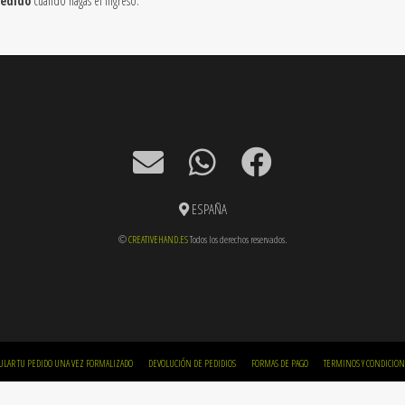
pedido
cuando hagas el ingreso.
ESPAÑA
©
CREATIVEHAND.ES
Todos los derechos reservados.
ULAR TU PEDIDO UNA VEZ FORMALIZADO
DEVOLUCIÓN DE PEDIDIOS
FORMAS DE PAGO
TERMINOS Y CONDICION