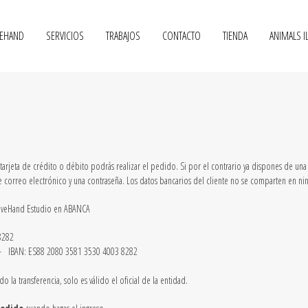
VEHAND
SERVICIOS
TRABAJOS
CONTACTO
TIENDA
ANIMALS I
tarjeta de crédito o débito podrás realizar el pedido. Si por el contrario ya dispones de un
n de correo electrónico y una contraseña. Los datos bancarios del cliente no se comparten en
tiveHand Estudio en ABANCA
8282
 IBAN: ES88 2080 3581 3530 4003 8282
do la transferencia, solo es válido el oficial de la entidad.