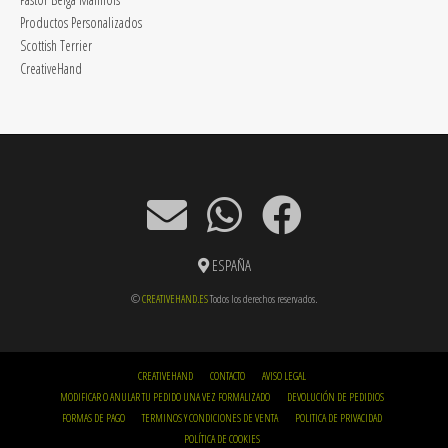
Productos Personalizados
Scottish Terrier
CreativeHand
ESPAÑA
©
CREATIVEHAND.ES
Todos los derechos reservados.
CREATIVEHAND
CONTACTO
AVISO LEGAL
MODIFICAR O ANULAR TU PEDIDO UNA VEZ FORMALIZADO
DEVOLUCIÓN DE PEDIDIOS
FORMAS DE PAGO
TERMINOS Y CONDICIONES DE VENTA
POLITICA DE PRIVACIDAD
POLÍTICA DE COOKIES