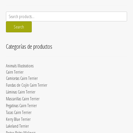
Search
for:
Search
Categorías de productos
Animals Illustrations
Cairn Terrier
Camisetas Cairn Terrier
Fundas de Cojín Cairn Terrier
Láminas Cairn Terrier
Mascarillas Cairn Terrier
Pegatinas Cairn Terrier
Tazas Cairn Terrier
Kerry Blue Terrier
Lakeland Terrier
Pastor Belga Malinois