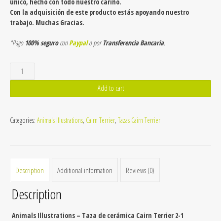
único, hecho con todo nuestro cariño.
Con la adquisición de este producto estás apoyando nuestro
trabajo. Muchas Gracias.
*Pago
100% seguro
con
Paypal
o por
Transferencia Bancaria
.
Taza
de
cerámica
Add to cart
Cairn
Terrier
2-
Categories:
Animals Illustrations
,
Cairn Terrier
,
Tazas Cairn Terrier
1
quantity
Description
Additional information
Reviews (0)
Description
Animals Illustrations – Taza de cerámica Cairn Terrier 2-1