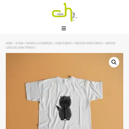
HOME
/
TIENDA
/
ANIMALS ILLUSTRATIONS
/
CAIRN TERRIER
/
CAMISETAS CAIRN TERRIER
/ CAMISETA
CLÁSICA DE CAIRN TERRIER 3