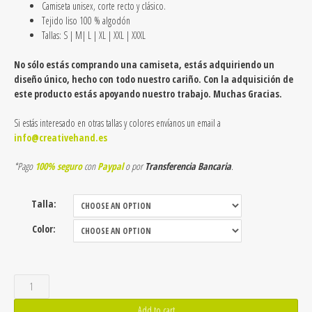
Camiseta unisex, c
orte recto y clásico.
Tejido liso 100 % algodón
Tallas: S | M| L | XL | XXL | XXXL
No sólo estás comprando una camiseta, estás adquiriendo un
diseño único, hecho con todo nuestro cariño. Con la adquisición de
este producto estás apoyando nuestro trabajo. Muchas Gracias.
Si estás interesado en otras tallas y colores envíanos un email a
info@creativehand.es
*Pago
100% seguro
con
Paypal
o por
Transferencia Bancaria
.
Talla:
Color:
Camiseta
clásica
Add to cart