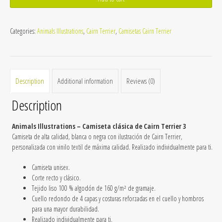
de
Cairn
Categories:
Animals Illustrations
,
Cairn Terrier
,
Camisetas Cairn Terrier
Terrier
3
quantity
Description
Additional information
Reviews (0)
Description
Animals Illustrations – Camiseta clásica de Cairn Terrier 3
Camiseta de alta calidad, blanca o negra con ilustración de Cairn Terrier,
personalizada con vinilo textil de máxima calidad. Realizado individualmente para ti.
Camiseta unisex.
Corte recto y clásico.
Tejido liso 100 % algodón de 160 g/m² de gramaje.
Cuello redondo de 4 capas y costuras reforzadas en el cuello y hombros
para una mayor durabilidad.
Realizado individualmente para ti.