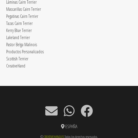
Láminas Cairn Terrier
Mascarillas Cairn Terrier
Pegatinas Cairn Terrier
Tazas Cairn Terrier
Kerry Blue Terrier
Lakeland Terrier
Pastor Belga Malinois
Productos Personalizados
Scottish Terrier
CreativeHand
ESPAÑA
©
CREATIVEHAND.ES
Todos los derechos reservados.