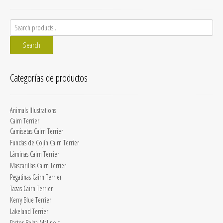
Search
for:
Search
Categorías de productos
Animals Illustrations
Cairn Terrier
Camisetas Cairn Terrier
Fundas de Cojín Cairn Terrier
Láminas Cairn Terrier
Mascarillas Cairn Terrier
Pegatinas Cairn Terrier
Tazas Cairn Terrier
Kerry Blue Terrier
Lakeland Terrier
Pastor Belga Malinois