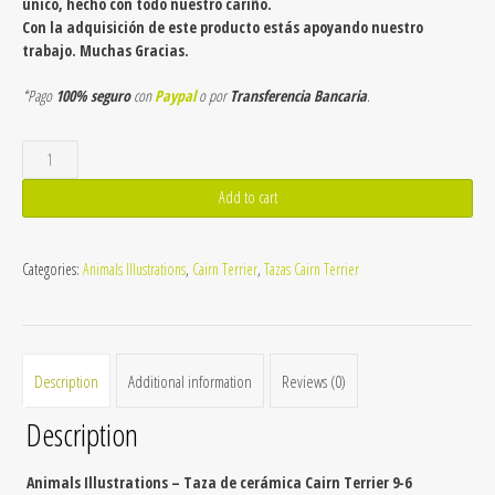
único, hecho con todo nuestro cariño.
Con la adquisición de este producto estás apoyando nuestro
trabajo. Muchas Gracias.
*Pago
100% seguro
con
Paypal
o por
Transferencia Bancaria
.
Taza
de
cerámica
Add to cart
Cairn
Terrier
9-
Categories:
Animals Illustrations
,
Cairn Terrier
,
Tazas Cairn Terrier
6
quantity
Description
Additional information
Reviews (0)
Description
Animals Illustrations – Taza de cerámica Cairn Terrier 9-6