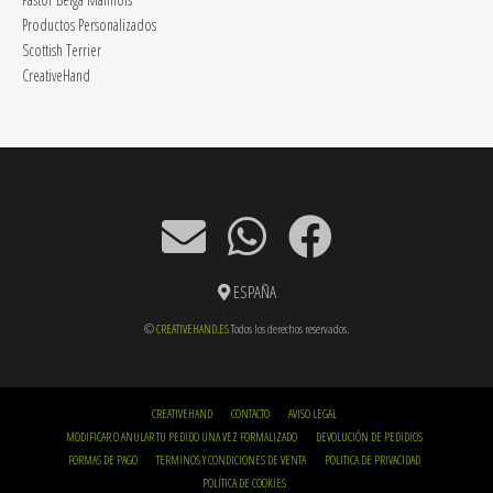
Productos Personalizados
Scottish Terrier
CreativeHand
ESPAÑA
©
CREATIVEHAND.ES
Todos los derechos reservados.
CREATIVEHAND
CONTACTO
AVISO LEGAL
MODIFICAR O ANULAR TU PEDIDO UNA VEZ FORMALIZADO
DEVOLUCIÓN DE PEDIDIOS
FORMAS DE PAGO
TERMINOS Y CONDICIONES DE VENTA
POLITICA DE PRIVACIDAD
POLÍTICA DE COOKIES