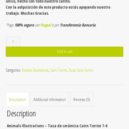
único, hecho con todo nuestro cariño.
Con la adquisición de este producto estás apoyando nuestro
trabajo. Muchas Gracias.
*Pago
100% seguro
con
Paypal
o por
Transferencia Bancaria
.
Taza
de
cerámica
Add to cart
Cairn
Terrier
7-
Categories:
Animals Illustrations
,
Cairn Terrier
,
Tazas Cairn Terrier
6
quantity
Description
Additional information
Reviews (0)
Description
Animals Illustrations – Taza de cerámica Cairn Terrier 7-6