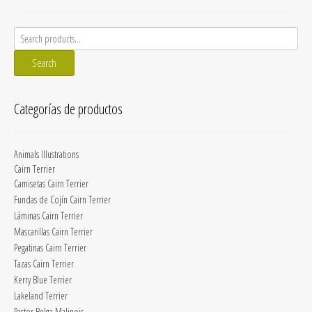
Search
for:
Search
Categorías de productos
Animals Illustrations
Cairn Terrier
Camisetas Cairn Terrier
Fundas de Cojín Cairn Terrier
Láminas Cairn Terrier
Mascarillas Cairn Terrier
Pegatinas Cairn Terrier
Tazas Cairn Terrier
Kerry Blue Terrier
Lakeland Terrier
Pastor Belga Malinois