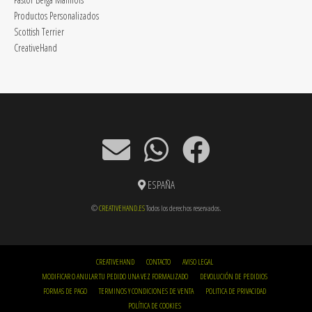
Productos Personalizados
Scottish Terrier
CreativeHand
ESPAÑA
©
CREATIVEHAND.ES
Todos los derechos reservados.
CREATIVEHAND
CONTACTO
AVISO LEGAL
MODIFICAR O ANULAR TU PEDIDO UNA VEZ FORMALIZADO
DEVOLUCIÓN DE PEDIDIOS
FORMAS DE PAGO
TERMINOS Y CONDICIONES DE VENTA
POLITICA DE PRIVACIDAD
POLÍTICA DE COOKIES