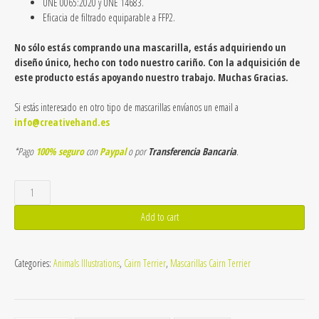
UNE 0065:2020 y UNE 14683.
Eficacia de filtrado equiparable a FFP2.
No sólo estás comprando una mascarilla, estás adquiriendo un
diseño único, hecho con todo nuestro cariño. Con la adquisición de
este producto estás apoyando nuestro trabajo. Muchas Gracias.
Si estás interesado en otro tipo de mascarillas envíanos un email a
info@creativehand.es
*Pago
100% seguro
con
Paypal
o por
Transferencia Bancaria
.
Mascarillas
de
Cairn
Add to cart
Terrier
7-
2
Categories:
Animals Illustrations
,
Cairn Terrier
,
Mascarillas Cairn Terrier
quantity