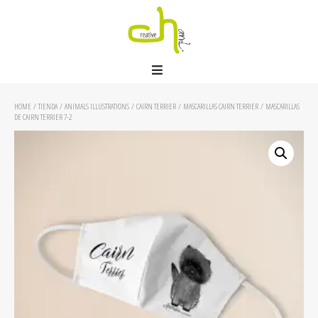
HOME
/
TIENDA
/
ANIMALS ILLUSTRATIONS
/
CAIRN TERRIER
/
MASCARILLAS CAIRN TERRIER
/ MASCARILLAS
DE CAIRN TERRIER 7-2