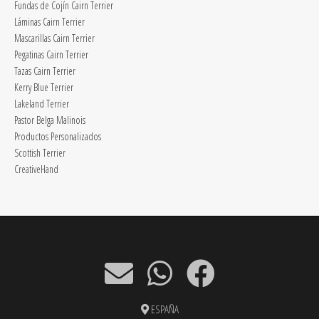
Fundas de Cojín Cairn Terrier
Láminas Cairn Terrier
Mascarillas Cairn Terrier
Pegatinas Cairn Terrier
Tazas Cairn Terrier
Kerry Blue Terrier
Lakeland Terrier
Pastor Belga Malinois
Productos Personalizados
Scottish Terrier
CreativeHand
ESPAÑA