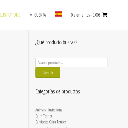
LLUSTRATIONS
MI CUENTA
0 elementos
- 0,00€
¿Qué producto buscas?
Search
for:
Search
Categorías de productos
Animals Illustrations
Cairn Terrier
Camisetas Cairn Terrier