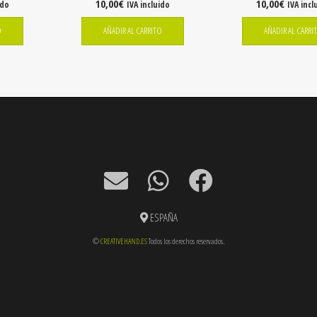
10,00
€
10,00
€
ido
IVA incluido
IVA incl
O
AÑADIR AL CARRITO
AÑADIR AL CARRI
ESPAÑA
©
CREATIVEHAND.ES
Todos los derechos reservados.