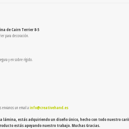
8-
5
quantity
na de Cairn Terrier 8-5
rier para decoración.
gura y en sobre rígido.
as envianos un email a
info@creativehand.es
a lámina, estás adquiriendo un diseño único, hecho con todo nuestro cari
producto estás apoyando nuestro trabajo. Muchas Gracias.