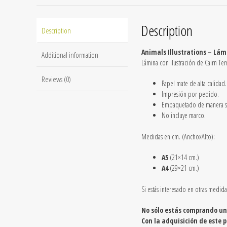
Description
Description
Animals Illustrations – Lámi
Additional information
Lámina con ilustración de Cairn Ter
Reviews (0)
Papel mate de alta calidad.
Impresión por pedido.
Empaquetado de manera se
No incluye marco.
Medidas en cm. (AnchoxAlto):
A5
(21×14 cm.)
A4
(29×21 cm.)
Si estás interesado en otras medid
No sólo estás comprando un
Con la adquisición de este 