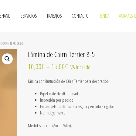
VEHAND
SERVICIOS
TRABAJOS
CONTACTO
TIENDA
ANIMALS I
E CAIRN TERRIER 8-5
Lámina de Cairn Terrier 8-5
10,00
€
–
15,00
€
IVA incluido
Lámina con ilustración de Cairn Terrier para decoración.
Papel mate de alta calidad.
Impresión por pedido.
Empaquetado de manera segura y en sobre rígido.
No incluye marco.
Medidas en cm. (Ancho/Alto):