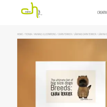
CREATI
HOME
/
TIENDA
/
ANIMALS ILLUSTRATIONS
/
CAIRN TERRIER
/
LÁMINAS CAIRN TERRIER
/ LÁMINA D