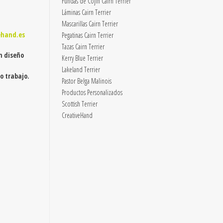
Fundas de Cojín Cairn Terrier
Láminas Cairn Terrier
Mascarillas Cairn Terrier
ehand.es
Pegatinas Cairn Terrier
Tazas Cairn Terrier
n diseño
Kerry Blue Terrier
Lakeland Terrier
o trabajo.
Pastor Belga Malinois
Productos Personalizados
Scottish Terrier
CreativeHand