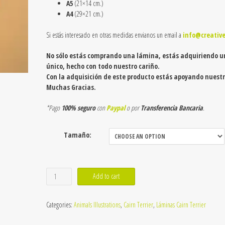
A5
(21×14 cm.)
A4
(29×21 cm.)
Si estás interesado en otras medidas envianos un email a
info@creativ
No sólo estás comprando una lámina, estás adquiriendo u
único, hecho con todo nuestro cariño.
Con la adquisición de este producto estás apoyando nuestr
Muchas Gracias.
*Pago
100% seguro
con
Paypal
o por
Transferencia Bancaria
.
Tamaño:
Lámina
Add to cart
de
Cairn
Categories:
Animals Illustrations
,
Cairn Terrier
,
Láminas Cairn Terrier
Terrier