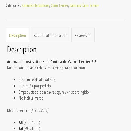
Categories:
Animals Illustrations
,
Cairn Terrier
,
Láminas Cairn Terrier
6-
5
quantity
Description
Additional information
Reviews (0)
Description
Animals Illustrations – Lámina de Cairn Terrier 6-5
Lámina con ilustración de Cairn Terrier para decoración.
Papel mate de alta calidad.
Impresión por pedido.
Empaquetado de manera segura y en sobre rígido.
No incluye marco.
Medidas en cm. (AnchoxAlto):
A5
(21×14 cm.)
A4
(29×21 cm.)