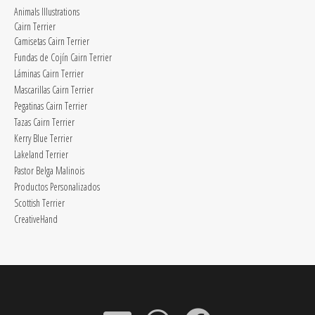
Animals Illustrations
Cairn Terrier
Camisetas Cairn Terrier
Fundas de Cojín Cairn Terrier
Láminas Cairn Terrier
Mascarillas Cairn Terrier
Pegatinas Cairn Terrier
Tazas Cairn Terrier
Kerry Blue Terrier
Lakeland Terrier
Pastor Belga Malinois
Productos Personalizados
Scottish Terrier
CreativeHand