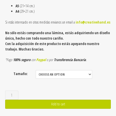
A5
(21×14 cm.)
A4
(29×21 cm.)
Si estás interesado en otras medidas envianos un email a
info@creativehand.es
No sólo estás comprando una lámina, estás adquiriendo un diseño
único, hecho con todo nuestro cariño.
Con la adquisición de este producto estás apoyando nuestro
trabajo. Muchas Gracias.
*Pago
100% seguro
con
Paypal
o por
Transferencia Bancaria
.
Tamaño:
Lámina
de
Add to cart
Cairn
Terrier