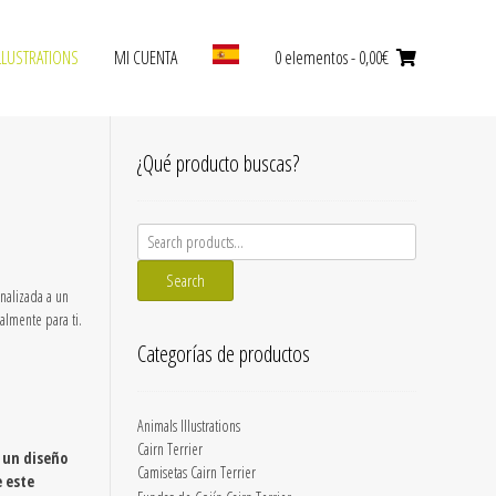
LLUSTRATIONS
MI CUENTA
0 elementos
- 0,00€
¿Qué producto buscas?
Search
for:
Search
onalizada a un
almente para ti.
Categorías de productos
Animals Illustrations
Cairn Terrier
 un diseño
Camisetas Cairn Terrier
e este