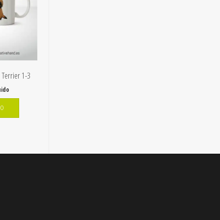
 Terrier 1-3
uido
TO