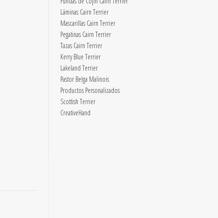
Fundas de Cojín Cairn Terrier
Láminas Cairn Terrier
Mascarillas Cairn Terrier
Pegatinas Cairn Terrier
Tazas Cairn Terrier
Kerry Blue Terrier
Lakeland Terrier
Pastor Belga Malinois
Productos Personalizados
Scottish Terrier
CreativeHand