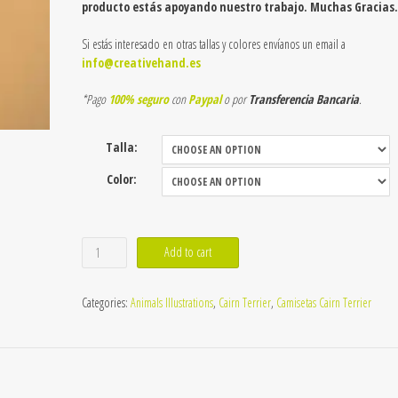
producto estás apoyando nuestro trabajo. Muchas Gracias.
Si estás interesado en otras tallas y colores envíanos un email a
info@creativehand.es
*Pago
100% seguro
con
Paypal
o por
Transferencia Bancaria
.
Talla:
Color:
Camiseta
Add to cart
clásica
de
Categories:
Animals Illustrations
,
Cairn Terrier
,
Camisetas Cairn Terrier
Cairn
Terrier
Love
3