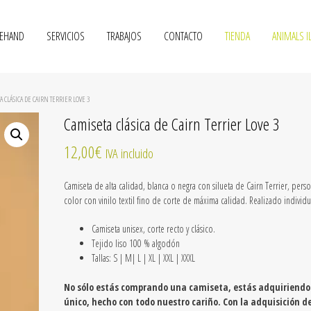
VEHAND
SERVICIOS
TRABAJOS
CONTACTO
TIENDA
ANIMALS I
 CLÁSICA DE CAIRN TERRIER LOVE 3
Camiseta clásica de Cairn Terrier Love 3
12,00
€
IVA incluido
Camiseta de alta calidad, blanca o negra con silueta de Cairn Terrier, pers
color con vinilo textil fino de corte de máxima calidad. Realizado individu
Camiseta unisex, c
orte recto y clásico.
Tejido liso 100 % algodón
Tallas: S | M| L | XL | XXL | XXXL
No sólo estás comprando una camiseta, estás adquiriendo
único, hecho con todo nuestro cariño. Con la adquisición d