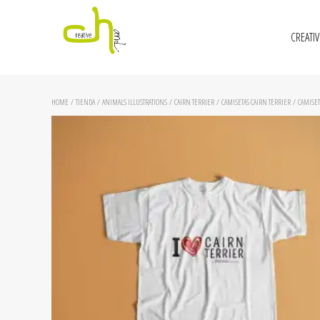
CREATI
HOME
/
TIENDA
/
ANIMALS ILLUSTRATIONS
/
CAIRN TERRIER
/
CAMISETAS CAIRN TERRIER
/ CAMISETA