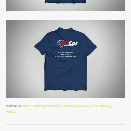
Publicada en
Diseño & Impresión
,
Diseño gráfico
,
Rotulación & Señalética
,
Textil Corporativo
,
trabajos