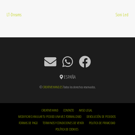
Navegación
LT-Dreams
Soni Led
de
entradas
ESPAÑA
©
CREATIVEHAND.ES
Todos los derechos reservados.
CREATIVEHAND
CONTACTO
AVISO LEGAL
MODIFICAR O ANULAR TU PEDIDO UNA VEZ FORMALIZADO
DEVOLUCIÓN DE PEDIDIOS
FORMAS DE PAGO
TERMINOS Y CONDICIONES DE VENTA
POLITICA DE PRIVACIDAD
POLÍTICA DE COOKIES