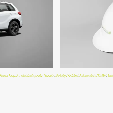
 Retoque Fotográfico
,
Identidad Corporativa
,
Ilustración
,
Marketing & Publicidad
,
Posicionamiento SEO/SEM
,
Rotul