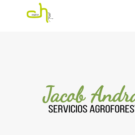
Jacob Andrada
Publicado el
abril 21, 2020
por
creativehand