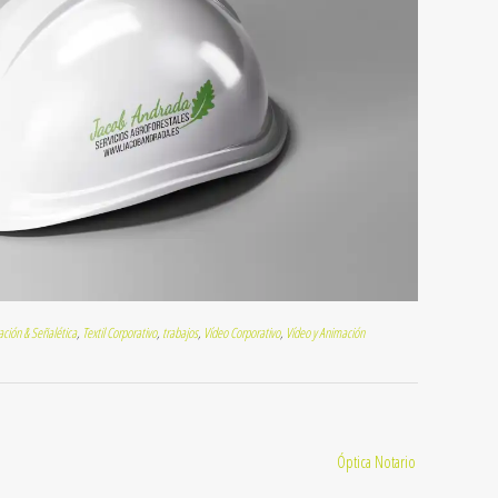
ación & Señalética
,
Textil Corporativo
,
trabajos
,
Vídeo Corporativo
,
Vídeo y Animación
Óptica Notario