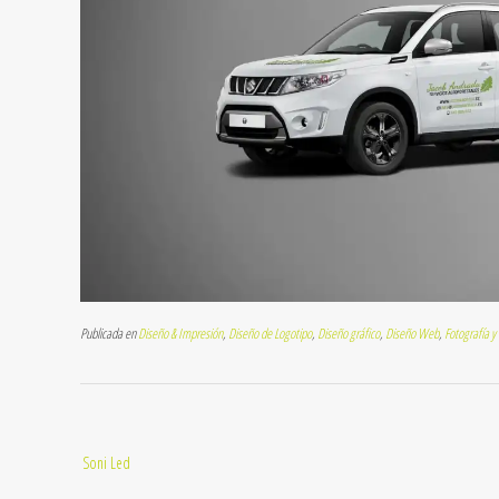
Publicada en
Diseño & Impresión
,
Diseño de Logotipo
,
Diseño gráfico
,
Diseño Web
,
Fotografía y
Navegación
Soni Led
de