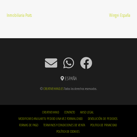
Navegación
Inmobiliaria Prats
Wingei España
de
entradas
ESPAÑA
©
CREATIVEHAND.ES
Todos los derechos reservados.
CREATIVEHAND
CONTACTO
AVISO LEGAL
MODIFICAR O ANULAR TU PEDIDO UNA VEZ FORMALIZADO
DEVOLUCIÓN DE PEDIDIOS
FORMAS DE PAGO
TERMINOS Y CONDICIONES DE VENTA
POLITICA DE PRIVACIDAD
POLÍTICA DE COOKIES