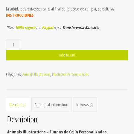
La subida de archivos se realiza al final del proceso de compra, consulta las
INSTRUCCIONES
.
*Pago
100% seguro
con
Paypal
o por
Transferencia Bancaria
.
Fundas
de
Cojín
Add to cart
Personalizadas
quantity
Categories:
Animals Illustrations
,
Productos Personalizados
Description
Additional information
Reviews (0)
Description
Animals Illustrations – Fundas de Cojín Personalizadas