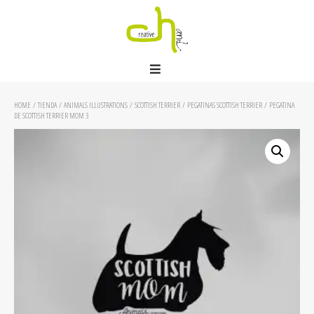
HOME
/
TIENDA
/
ANIMALS ILLUSTRATIONS
/
SCOTTISH TERRIER
/
PEGATINAS SCOTTISH TERRIER
/ PEGATINA
DE SCOTTISH TERRIER MOM 3