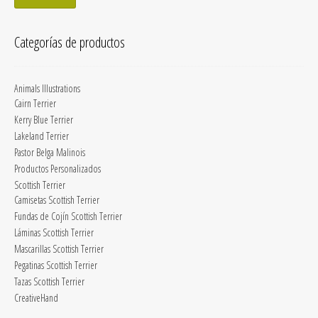
Categorías de productos
Animals Illustrations
Cairn Terrier
Kerry Blue Terrier
Lakeland Terrier
Pastor Belga Malinois
Productos Personalizados
Scottish Terrier
Camisetas Scottish Terrier
Fundas de Cojín Scottish Terrier
Láminas Scottish Terrier
Mascarillas Scottish Terrier
Pegatinas Scottish Terrier
Tazas Scottish Terrier
CreativeHand