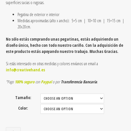
superficies sucias o rugosas.
Pegatina de exterior e interior
Medidas aproximadas (alto x ancho): 5×5 cm |
10×10 cm | 15×15 cm |
20x20cm.
No sólo estás comprando unas pegatinas, estás adquiriendo un
diseño único, hecho con todo nuestro cariño. Con la adquisición de
este producto estás apoyando nuestro trabajo. Muchas Gracias.
Si estás interesado en otras medidas y colores envíanos un email a
info@creativehand.es
*Pago
100% seguro
con
Paypal
o por
Transferencia Bancaria
.
Tamaño:
Color:
Pegatina