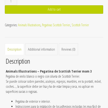
de
Add to cart
Scottish
Terrier
Categories:
Animals Illustrations
,
Pegatinas Scottish Terrier
,
Scottish Terrier
mom
3
quantity
Description
Additional information
Reviews (0)
Description
Animals Illustrations – Pegatina de Scottish Terrier mom 3
Pegatina de vinilo blanco o negro con silueta de Scottish Terrier.
Se puede colocar sobre paredes, azulejos, espejos, muebles, en tu portatil, móvil,
coches…, la superficie debe ser lisa y ha de estar limpia y seca, no aplicar en
superficies sucias o rugosas.
Pegatina de exterior e interior.
Instrucciones para la instalación de los adhesivos incluidas (es muy fácil de