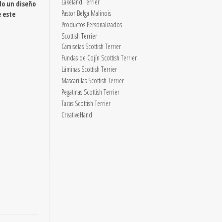
Lakeland Terrier
do un diseño
Pastor Belga Malinois
e este
Productos Personalizados
Scottish Terrier
Camisetas Scottish Terrier
Fundas de Cojín Scottish Terrier
Láminas Scottish Terrier
Mascarillas Scottish Terrier
Pegatinas Scottish Terrier
Tazas Scottish Terrier
CreativeHand