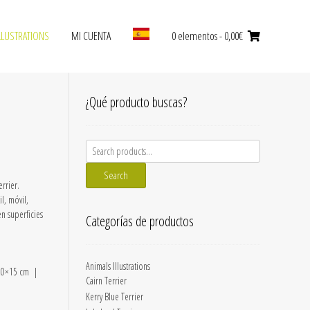
LLUSTRATIONS
MI CUENTA
0 elementos
- 0,00€
¿Qué producto buscas?
Search
for:
Search
errier.
l, móvil,
en superficies
Categorías de productos
Animals Illustrations
20×15 cm |
Cairn Terrier
Kerry Blue Terrier