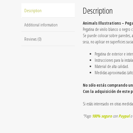
Description
Description
Animals Illustrations – Peg
Additional information
Pegatina de vinilo blanco o negro co
Se puede colocar sobre paredes, azu
Reviews (0)
seca, no aplicar en superficies suci
Pegatina de exterior e inter
Instrucciones para la instal
Material de alta calidad.
Medidas aproximadas (al
No sólo estás comprando una
Con la adquisición de este 
Si estás interesado en otras medida
*Pago
100% seguro
con
Paypal
o