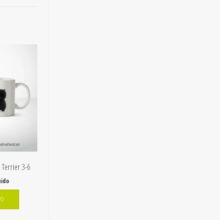
 Terrier 3-6
uido
TO