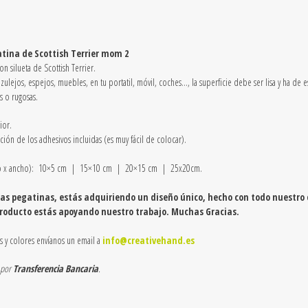
2
quantity
atina de Scottish Terrier mom 2
n silueta de Scottish Terrier.
lejos, espejos, muebles, en tu portatil, móvil, coches…, la superficie debe ser lisa y ha de es
as o rugosas.
ior.
ación de los adhesivos incluidas (es muy fácil de colocar).
to x ancho): 10×5 cm |
15×10 cm | 20×15 cm | 25x20cm.
s pegatinas, estás adquiriendo un diseño único, hecho con todo nuestro 
producto estás apoyando nuestro trabajo. Muchas Gracias.
s y colores envíanos un email a
info@creativehand.es
 por
Transferencia Bancaria
.