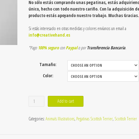
No sólo estás comprando unas pegatinas, estás adquirien
único, hecho con todo nuestro cariño. Con la adquisición d
producto estás apoyando nuestro trabajo. Muchas Gracias.
Si estás interesado en otras medidas y colores envíanos un email a
info@creativehand.es
*Pago
100% seguro
con
Paypal
o por
Transferencia Bancaria
.
Tamaño:
Color:
Pegatina
Add to cart
de
Scottish
Categories:
Animals Illustrations
,
Pegatinas Scottish Terrier
,
Scottish Terrier
Terrier
mom