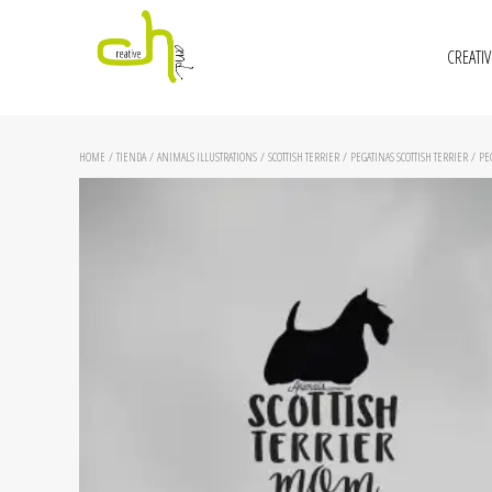
CREATI
HOME
/
TIENDA
/
ANIMALS ILLUSTRATIONS
/
SCOTTISH TERRIER
/
PEGATINAS SCOTTISH TERRIER
/ PEG