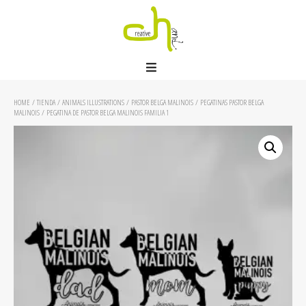
HOME
/
TIENDA
/
ANIMALS ILLUSTRATIONS
/
PASTOR BELGA MALINOIS
/
PEGATINAS PASTOR BELGA
MALINOIS
/ PEGATINA DE PASTOR BELGA MALINOIS FAMILIA 1