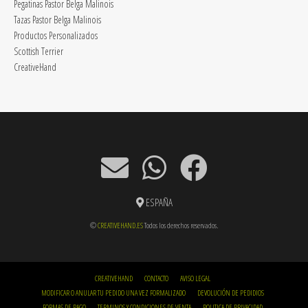
Pegatinas Pastor Belga Malinois
Tazas Pastor Belga Malinois
Productos Personalizados
Scottish Terrier
CreativeHand
ESPAÑA
©
CREATIVEHAND.ES
Todos los derechos reservados.
CREATIVEHAND
CONTACTO
AVISO LEGAL
MODIFICAR O ANULAR TU PEDIDO UNA VEZ FORMALIZADO
DEVOLUCIÓN DE PEDIDIOS
FORMAS DE PAGO
TERMINOS Y CONDICIONES DE VENTA
POLITICA DE PRIVACIDAD