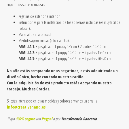
superficies sucias o rugosas.
Pegatina de exterior e interior.
Instrucciones para la instalación de los adhesivos incluidas (es muy fácil de
colocar).
Material de alta calidad.
Medidas aproximadas (alto x ancho):
FAMILIA 1
: 3 pegatinas = 1 puppy 5×5 cm + 2 padres
10×10 cm
FAMILIA 2
: 3 pegatinas =
1 puppy
10×10 cm +
2 padres
15×15 cm
FAMILIA 3
: 3 pegatinas =
1 puppy
15×15 cm +
2 padres
20×20 cm
No sólo estás comprando unas pegatinas, estás adquiriendo un
diseño único, hecho con todo nuestro cariño.
Con la adquisición de este producto estás apoyando nuestro
trabajo. Muchas Gracias.
Si estás interesado en otras medidas y colores envíanos un email a
info@creativehand.es
*Pago
100% seguro
con
Paypal
o por
Transferencia Bancaria
.