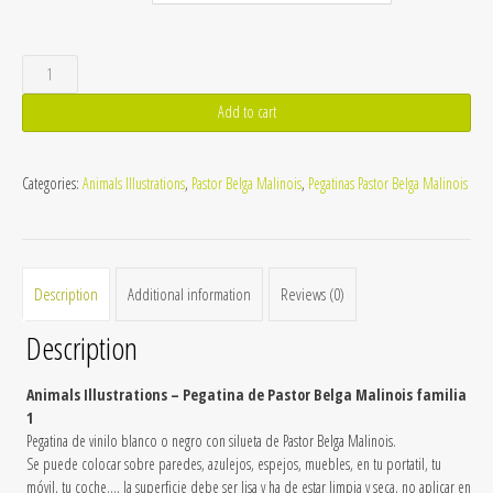
Pegatina
de
Add to cart
Pastor
Belga
Categories:
Animals Illustrations
,
Pastor Belga Malinois
,
Pegatinas Pastor Belga Malinois
Malinois
familia
1
quantity
Description
Additional information
Reviews (0)
Description
Animals Illustrations – Pegatina de Pastor Belga Malinois familia
1
Pegatina de vinilo blanco o negro con silueta de Pastor Belga Malinois.
Se puede colocar sobre paredes, azulejos, espejos, muebles, en tu portatil, tu
móvil, tu coche…, la superficie debe ser lisa y ha de estar limpia y seca, no aplicar en