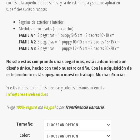
coches…, la superficie debe ser lisa y ha de estar limpia y seca, no aplicar en
superficies sucias o rugosas.
Pegatina de exterior e interior.
Medidas aproximadas (alto x ancho)
FAMILIA 1
: 3 pegatinas = 1 puppy 5×5 cm + 2 padres
10×10 cm
FAMILIA 2
: 3 pegatinas =
1 puppy
10×10 cm +
2 padres
15×15 cm
FAMILIA 3
: 3 pegatinas =
1 puppy
15×15 cm +
2 padres
20×20 cm
No sólo estás comprando unas pegatinas, estás adquiriendo un
diseño único, hecho con todo nuestro cariño. Con la adquisición de
este producto estás apoyando nuestro trabajo. Muchas Gracias.
Si estás interesado en otras medidas y colores envíanos un email a
info@creativehand.es
*Pago
100% seguro
con
Paypal
o por
Transferencia Bancaria
.
Tamaño:
Color: