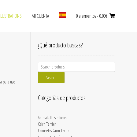
LLUSTRATIONS
MI CUENTA
0 elementos
- 0,00€
¿Qué producto buscas?
Search
for:
Search
da para uso
Categorías de productos
Animals Illustrations
Cairn Terrier
Camisetas Cairn Terrier