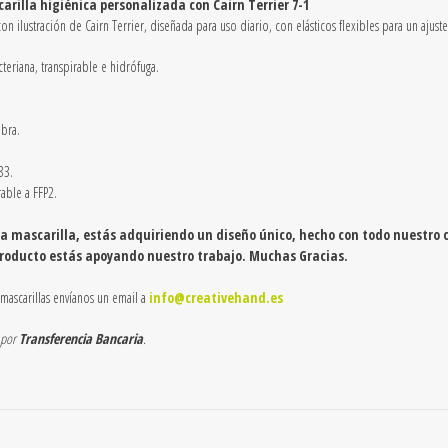
carilla
higiénica
personalizada con Cairn Terrier 7-1
on ilustración de Cairn Terrier, diseñada para uso diario, con elásticos flexibles para un ajuste 
cteriana, transpirable e hidrófuga.
ibra.
83.
rable a FFP2.
 mascarilla, estás adquiriendo un diseño único, hecho con todo nuestro c
producto estás apoyando nuestro trabajo. Muchas Gracias.
 mascarillas envíanos un email a
info@creativehand.es
 por
Transferencia Bancaria
.