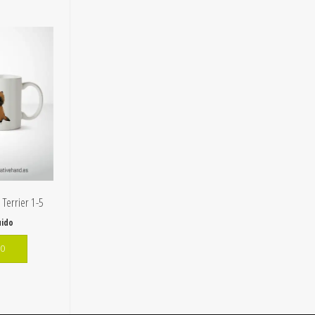
 Terrier 1-5
uido
TO