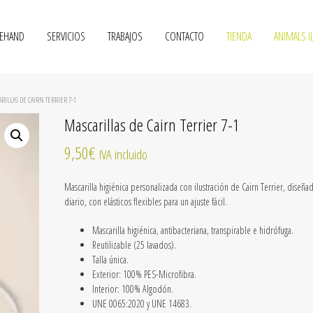
VEHAND
SERVICIOS
TRABAJOS
CONTACTO
TIENDA
ANIMALS I
RILLAS DE CAIRN TERRIER 7-1
Mascarillas de Cairn Terrier 7-1
9,50
€
IVA incluido
Mascarilla higiénica personalizada con ilustración de Cairn Terrier, diseña
diario, con elásticos flexibles para un ajuste fácil.
Mascarilla higiénica, antibacteriana, transpirable e hidrófuga.
Reutilizable
(25 lavados).
Talla única.
Exterior: 100% PES-Microfibra.
Interior: 100% Algodón.
UNE 0065:2020 y UNE 14683.