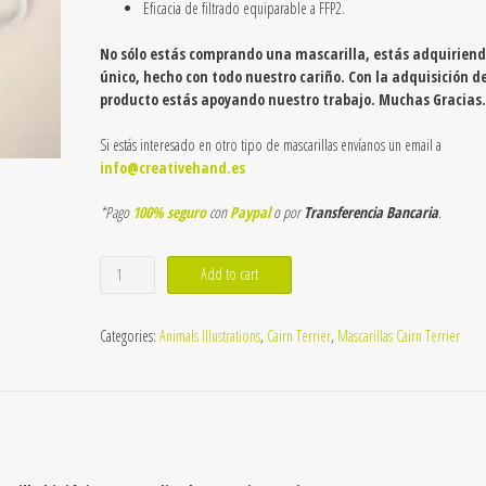
Eficacia de filtrado equiparable a FFP2.
No sólo estás comprando una mascarilla, estás adquiriend
único, hecho con todo nuestro cariño. Con la adquisición d
producto estás apoyando nuestro trabajo. Muchas Gracias.
Si estás interesado en otro tipo de mascarillas envíanos un email a
info@creativehand.es
*Pago
100% seguro
con
Paypal
o por
Transferencia Bancaria
.
Mascarillas
Add to cart
de
Cairn
Terrier
Categories:
Animals Illustrations
,
Cairn Terrier
,
Mascarillas Cairn Terrier
7-
1
quantity