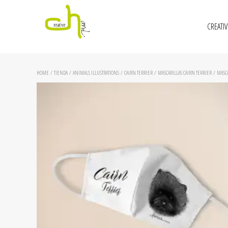
CREATI
HOME
/
TIENDA
/
ANIMALS ILLUSTRATIONS
/
CAIRN TERRIER
/
MASCARILLAS CAIRN TERRIER
/ MASCA