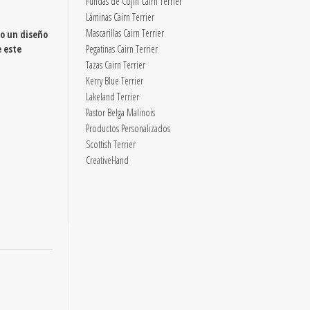
Fundas de Cojín Cairn Terrier
Láminas Cairn Terrier
Mascarillas Cairn Terrier
o un diseño
e este
Pegatinas Cairn Terrier
Tazas Cairn Terrier
Kerry Blue Terrier
Lakeland Terrier
Pastor Belga Malinois
Productos Personalizados
Scottish Terrier
CreativeHand