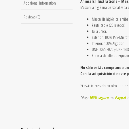
Animals Illustrations – Mas
Additional information
Mascarilla higiénica personalizada c
Reviews (0)
Mascarilla higiénica, antiba
Reutilizable
(25 lavados).
Talla única.
Exterior: 100% PES-Microf
Interior: 100% Algodón.
UNE 0065:2020 y UNE 146
Eficacia de filtrado equipa
No sólo estás comprando una
Con la adquisición de este 
Si estás interesado en otro tipo de
*Pago
100% seguro
con
Paypal
o