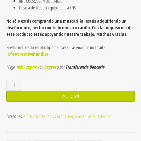
UNE 0065:2020 y UNE 14683.
Eficacia de filtrado equiparable a FFP2.
No sólo estás comprando una mascarilla, estás adquiriendo un
diseño único, hecho con todo nuestro cariño. Con la adquisición de
este producto estás apoyando nuestro trabajo. Muchas Gracias.
Si estás interesado en otro tipo de mascarillas envíanos un email a
info@creativehand.es
*Pago
100% seguro
con
Paypal
o por
Transferencia Bancaria
.
Mascarillas
de
Cairn
Add to cart
Terrier
2-
1
Categories:
Animals Illustrations
,
Cairn Terrier
,
Mascarillas Cairn Terrier
quantity