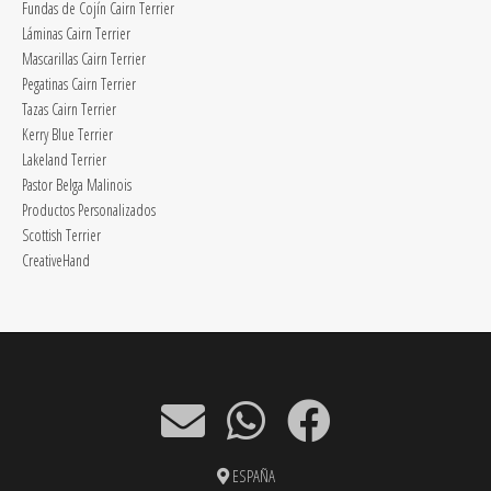
Fundas de Cojín Cairn Terrier
Láminas Cairn Terrier
Mascarillas Cairn Terrier
Pegatinas Cairn Terrier
Tazas Cairn Terrier
Kerry Blue Terrier
Lakeland Terrier
Pastor Belga Malinois
Productos Personalizados
Scottish Terrier
CreativeHand
ESPAÑA