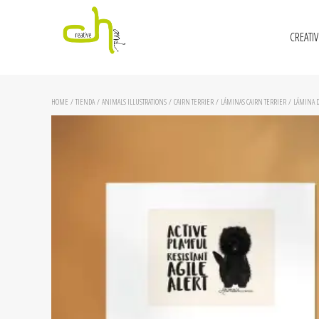
CREATI
HOME
/
TIENDA
/
ANIMALS ILLUSTRATIONS
/
CAIRN TERRIER
/
LÁMINAS CAIRN TERRIER
/ LÁMINA D