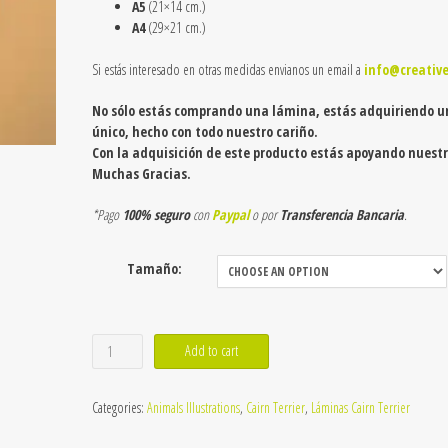
A5
(21×14 cm.)
A4
(29×21 cm.)
Si estás interesado en otras medidas envianos un email a
info@creativ
No sólo estás comprando una lámina, estás adquiriendo u
único, hecho con todo nuestro cariño.
Con la adquisición de este producto estás apoyando nuestr
Muchas Gracias.
*Pago
100% seguro
con
Paypal
o por
Transferencia Bancaria
.
Tamaño:
Lámina
Add to cart
de
Cairn
Categories:
Animals Illustrations
,
Cairn Terrier
,
Láminas Cairn Terrier
Terrier