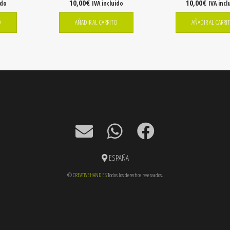
10,00
€
10,00
€
ido
IVA incluido
IVA incl
O
AÑADIR AL CARRITO
AÑADIR AL CARRI
ESPAÑA
©
CREATIVEHAND.ES
Todos los derechos reservados.