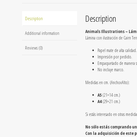
Description
Description
Animals Illustrations – Lámi
Additional information
Lámina con ilustración de Cairn Ter
Reviews (0)
Papel mate de alta calidad.
Impresión por pedido.
Empaquetado de manera se
No incluye marco.
Medidas en cm. (AnchoxAlto):
A5
(21×14 cm.)
A4
(29×21 cm.)
Si estás interesado en otras medid
No sólo estás comprando un
Con la adquisición de este 