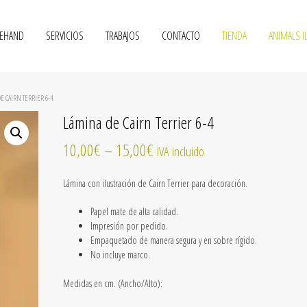
VEHAND
SERVICIOS
TRABAJOS
CONTACTO
TIENDA
ANIMALS I
E CAIRN TERRIER 6-4
Lámina de Cairn Terrier 6-4
10,00
€
–
15,00
€
IVA incluido
Lámina con ilustración de Cairn Terrier para decoración.
Papel mate de alta calidad.
Impresión por pedido.
Empaquetado de manera segura y en sobre rígido.
No incluye marco.
Medidas en cm. (Ancho/Alto):