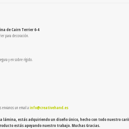
6-
4
quantity
na de Cairn Terrier 6-4
rier para decoración.
gura y en sobre rígido.
as envianos un email a
info@creativehand.es
a lámina, estás adquiriendo un diseño único, hecho con todo nuestro cari
producto estás apoyando nuestro trabajo. Muchas Gracias.