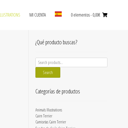
LLUSTRATIONS
MI CUENTA
0 elementos
- 0,00€
¿Qué producto buscas?
Search
for:
Search
Categorías de productos
Animals Illustrations
Cairn Terrier
Camisetas Cairn Terrier