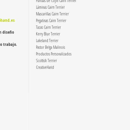
Fundas de Cojín Cairn Terrier
Láminas Cairn Terrier
Mascarillas Cairn Terrier
ehand.es
Pegatinas Cairn Terrier
Tazas Cairn Terrier
n diseño
Kerry Blue Terrier
Lakeland Terrier
o trabajo.
Pastor Belga Malinois
Productos Personalizados
Scottish Terrier
CreativeHand