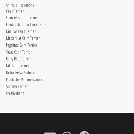
Animals Illustrations
Cairn Terrier
Camisetas Cairn Terrier
Fundas de Cojín Cairn Terrier
Láminas Cairn Terrier
Mascarillas Cairn Terrier
Pegatinas Cairn Terrier
Tazas Cairn Terrier
Kerry Blue Terrier
Lakeland Terrier
Pastor Belga Malinois
Productos Personalizados
Scottish Terrier
CreativeHand