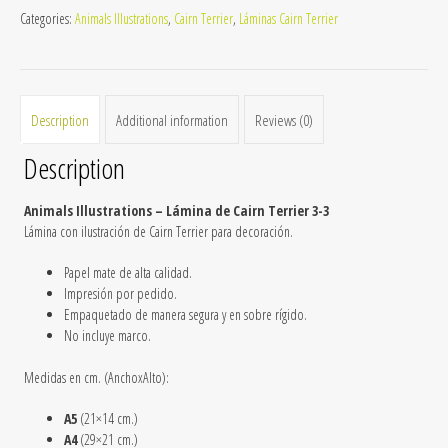
Categories:
Animals Illustrations
,
Cairn Terrier
,
Láminas Cairn Terrier
3-
3
quantity
Description
Additional information
Reviews (0)
Description
Animals Illustrations – Lámina de Cairn Terrier 3-3
Lámina con ilustración de Cairn Terrier para decoración.
Papel mate de alta calidad.
Impresión por pedido.
Empaquetado de manera segura y en sobre rígido.
No incluye marco.
Medidas en cm. (AnchoxAlto):
A5
(21×14 cm.)
A4
(29×21 cm.)