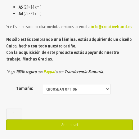
A5
(21×14 cm.)
A4
(29×21 cm.)
Si estás interesado en otras medidas envianos un email a
info@creativehand.es
No sólo estás comprando una lámina, estás adquiriendo un diseño
único, hecho con todo nuestro cariño.
Con la adquisición de este producto estás apoyando nuestro
trabajo. Muchas Gracias.
*Pago
100% seguro
con
Paypal
o por
Transferencia Bancaria
.
Tamaño:
Lámina
de
Add to cart
Cairn
Terrier