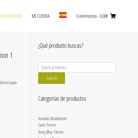
LLUSTRATIONS
MI CUENTA
0 elementos
- 0,00€
¿Qué producto buscas?
tion 1
Search
for:
Search
alinois para
Categorías de productos
Animals Illustrations
Cairn Terrier
Kerry Blue Terrier