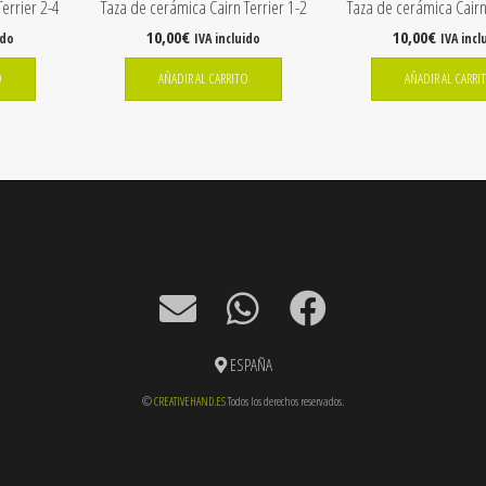
errier 2-4
Taza de cerámica Cairn Terrier 1-2
Taza de cerámica Cairn
10,00
€
10,00
€
ido
IVA incluido
IVA incl
O
AÑADIR AL CARRITO
AÑADIR AL CARRI
ESPAÑA
©
CREATIVEHAND.ES
Todos los derechos reservados.