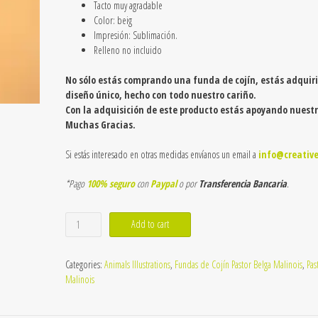
Tacto muy agradable
Color: beig
Impresión: Sublimación.
Relleno no incluido
No sólo estás comprando una funda de cojín, estás adquir
diseño único, hecho con todo nuestro cariño.
Con la adquisición de este producto estás apoyando nuestr
Muchas Gracias.
Si estás interesado en otras medidas envíanos un email a
info@creativ
*Pago
100% seguro
con
Paypal
o por
Transferencia Bancaria
.
Funda
Add to cart
de
cojín
de
Categories:
Animals Illustrations
,
Fundas de Cojín Pastor Belga Malinois
,
Pas
Pastor
Malinois
Belga
Malinois