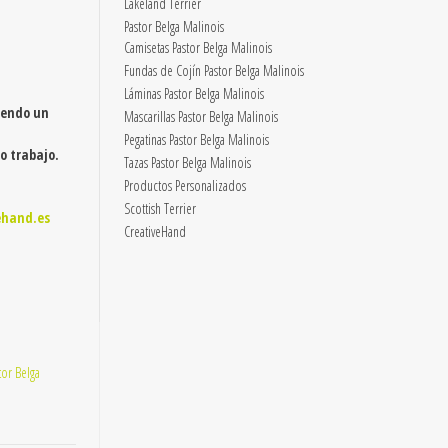
Lakeland Terrier
Pastor Belga Malinois
Camisetas Pastor Belga Malinois
Fundas de Cojín Pastor Belga Malinois
Láminas Pastor Belga Malinois
iendo un
Mascarillas Pastor Belga Malinois
Pegatinas Pastor Belga Malinois
o trabajo.
Tazas Pastor Belga Malinois
Productos Personalizados
Scottish Terrier
ehand.es
CreativeHand
tor Belga