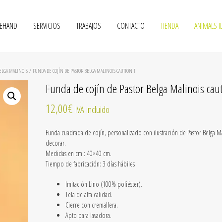
VEHAND
SERVICIOS
TRABAJOS
CONTACTO
TIENDA
ANIMALS I
BELGA MALINOIS
/ FUNDA DE COJÍN DE PASTOR BELGA MALINOIS CAUTION 1
Funda de cojín de Pastor Belga Malinois cau
12,00
€
IVA incluido
Funda cuadrada de cojín, personalizado con ilustración de Pastor Belga M
decorar.
Medidas en cm.: 40×40 cm.
Tiempo de fabricación:
3 días hábiles
Imitación Lino
(100% poliéster).
Tela de alta calidad.
Cierre con cremallera.
Apto para lavadora.