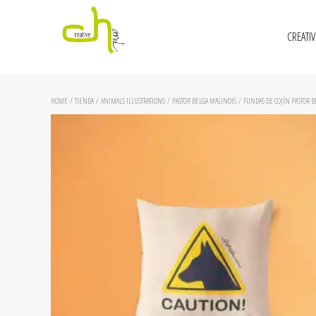
CREATI
HOME
/
TIENDA
/
ANIMALS ILLUSTRATIONS
/
PASTOR BELGA MALINOIS
/
FUNDAS DE COJÍN PASTOR 