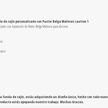
caution
1
quantity
da de cojín personalizado con Pastor Belga Malinois caution 1
zado con ilustración de Pastor Belga Malinois para decorar.
les
ster).
 funda de cojín, estás adquiriendo un diseño único, hecho con todo nuest
producto estás apoyando nuestro trabajo. Muchas Gracias.