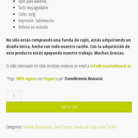
Apto para lavadora.
Tacto muy agradable
Color: beig
Impresión: Sublimación.
Relleno no incluido
No sólo estás comprando una funda de cojín, estás adquiriendo un
diseño único, hecho con todo nuestro cariño. Con la adquisición de
este producto estás apoyando nuestro trabajo. Muchas Gracias.
Si estás interesado en otras medidas envíanos un email a
info@creativehand.es
*Pago
100% seguro
con
Paypal
o por
Transferencia Bancaria
.
Funda
de
cojín
Add to cart
de
Cairn
Terrier
Categories:
Animals Illustrations
,
Cairn Terrier
,
Fundas de Cojín Cairn Terrier
4-