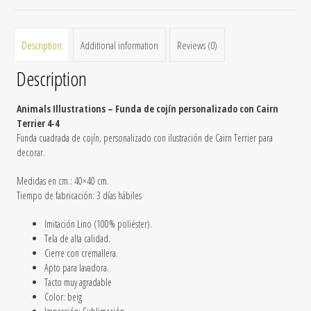
4
quantity
Description
Additional information
Reviews (0)
Description
Animals Illustrations – Funda de cojín personalizado con Cairn
Terrier 4-4
Funda cuadrada de cojín, personalizado con ilustración de Cairn Terrier para
decorar.
Medidas en cm.: 40×40 cm.
Tiempo de fabricación:
3 días hábiles
Imitación Lino
(100% poliéster).
Tela de alta calidad.
Cierre con cremallera.
Apto para lavadora.
Tacto muy agradable
Color: beig