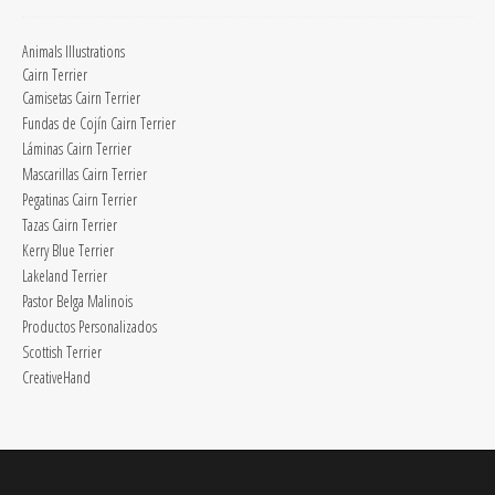
Animals Illustrations
Cairn Terrier
Camisetas Cairn Terrier
Fundas de Cojín Cairn Terrier
Láminas Cairn Terrier
Mascarillas Cairn Terrier
Pegatinas Cairn Terrier
Tazas Cairn Terrier
Kerry Blue Terrier
Lakeland Terrier
Pastor Belga Malinois
Productos Personalizados
Scottish Terrier
CreativeHand