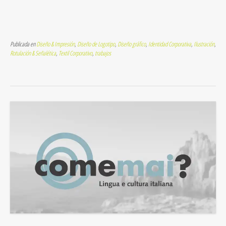
Publicada en
Diseño & Impresión
,
Diseño de Logotipo
,
Diseño gráfico
,
Identidad Corporativa
,
Ilustración
,
Rotulación & Señalética
,
Textil Corporativo
,
trabajos