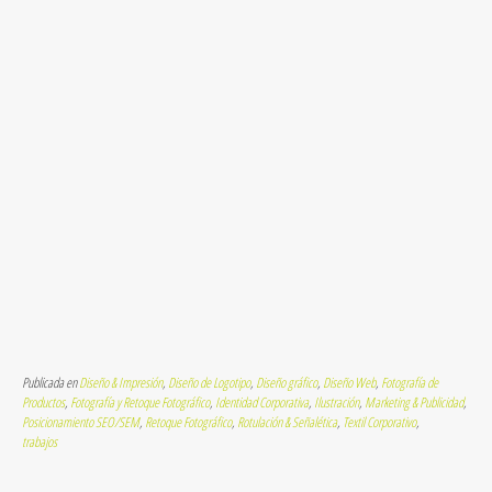
Publicada en
Diseño & Impresión
,
Diseño de Logotipo
,
Diseño gráfico
,
Diseño Web
,
Fotografía de
Productos
,
Fotografía y Retoque Fotográfico
,
Identidad Corporativa
,
Ilustración
,
Marketing & Publicidad
,
Posicionamiento SEO/SEM
,
Retoque Fotográfico
,
Rotulación & Señalética
,
Textil Corporativo
,
trabajos