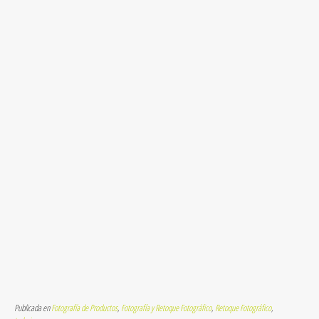
Publicada en
Fotografía de Productos
,
Fotografía y Retoque Fotográfico
,
Retoque Fotográfico
,