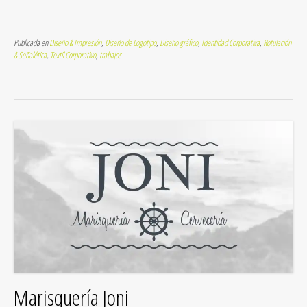
Publicada en
Diseño & Impresión
,
Diseño de Logotipo
,
Diseño gráfico
,
Identidad Corporativa
,
Rotulación
& Señalética
,
Textil Corporativo
,
trabajos
Marisquería Joni