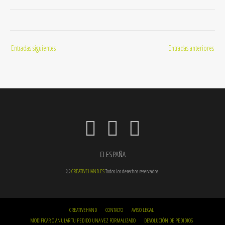
Navegación
Entradas siguientes
Entradas anteriores
de
entradas
ESPAÑA
©
CREATIVEHAND.ES
Todos los derechos reservados.
CREATIVEHAND
CONTACTO
AVISO LEGAL
MODIFICAR O ANULAR TU PEDIDO UNA VEZ FORMALIZADO
DEVOLUCIÓN DE PEDIDIOS