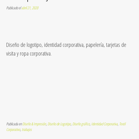
Publicado el
abril 21, 2020
Diseño de logotipo, identidad corporativa, papelería, tarjetas de
visita y ropa corporativa.
Publicada en
Diseño & Impresión
,
Diseño de Logotipo
,
Diseño gráfico
,
Identidad Corporativa
,
Textil
Corporativo
,
trabajos