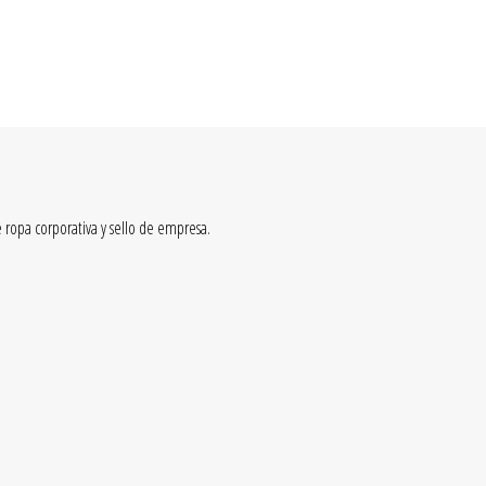
ANIMALS ILLUSTRATIONS
MI CUENTA
0
-
0,00
€
 ropa corporativa y sello de empresa.