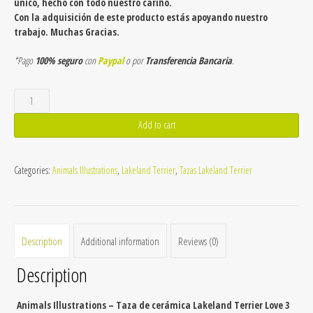
único, hecho con todo nuestro cariño.
Con la adquisición de este producto estás apoyando nuestro
trabajo. Muchas Gracias.
*Pago
100% seguro
con
Paypal
o por
Transferencia Bancaria
.
Taza
de
cerámica
Add to cart
Lakeland
Terrier
Love
Categories:
Animals Illustrations
,
Lakeland Terrier
,
Tazas Lakeland Terrier
3
quantity
Description
Additional information
Reviews (0)
Description
Animals Illustrations – Taza de cerámica Lakeland Terrier Love 3