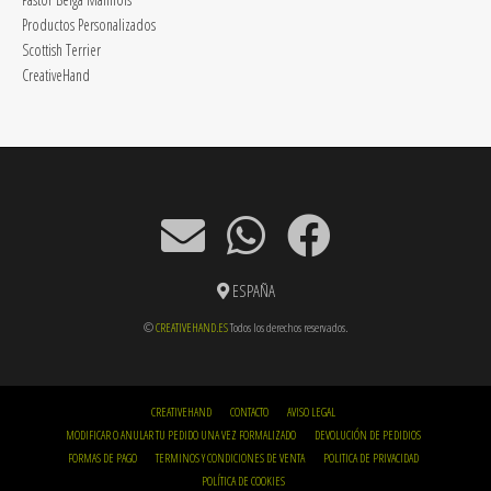
Productos Personalizados
Scottish Terrier
CreativeHand
ESPAÑA
©
CREATIVEHAND.ES
Todos los derechos reservados.
CREATIVEHAND
CONTACTO
AVISO LEGAL
MODIFICAR O ANULAR TU PEDIDO UNA VEZ FORMALIZADO
DEVOLUCIÓN DE PEDIDIOS
FORMAS DE PAGO
TERMINOS Y CONDICIONES DE VENTA
POLITICA DE PRIVACIDAD
POLÍTICA DE COOKIES