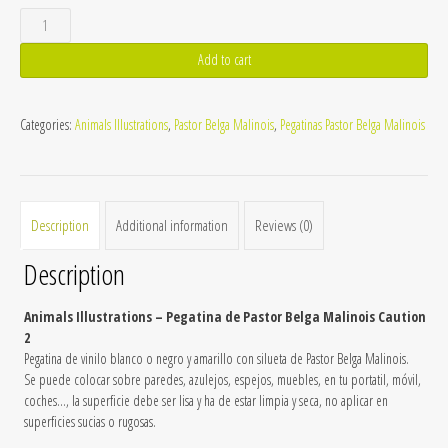
Pegatina
de
Add to cart
Pastor
Belga
Categories:
Animals Illustrations
,
Pastor Belga Malinois
,
Pegatinas Pastor Belga Malinois
Malinois
Caution
2
quantity
Description
Additional information
Reviews (0)
Description
Animals Illustrations – Pegatina de Pastor Belga Malinois Caution
2
Pegatina de vinilo blanco o negro y amarillo con silueta de Pastor Belga Malinois.
Se puede colocar sobre paredes, azulejos, espejos, muebles, en tu portatil, móvil,
coches…, la superficie debe ser lisa y ha de estar limpia y seca, no aplicar en
superficies sucias o rugosas.