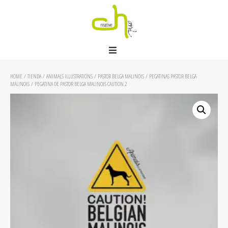
HOME
/
TIENDA
/
ANIMALS ILLUSTRATIONS
/
PASTOR BELGA MALINOIS
/
PEGATINAS PASTOR BELGA
MALINOIS
/ PEGATINA DE PASTOR BELGA MALINOIS CAUTION 2